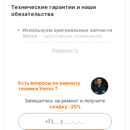
Технические гарантии и наши
обязательства
Используем оригинальные запчасти
Venox
– гарантируем применение
только качественных комплектующих.
Сертифицированные мастера
–
Развернуть
проходят постоянное обучение, что
гарантирует качество выполняемых
работ.
Соблюдаем сроки ремонта
– ремонт
тепловизора Venox 2 в оговоренные
сроки.
Есть вопросы по ремонту
Гарантийное сопровождение
– все все
техники Venox ?
виды ремонта защищены сервисной
гарантией.
Запишитесь на ремонт и получите
скидку -25%
Мы гарантируем: