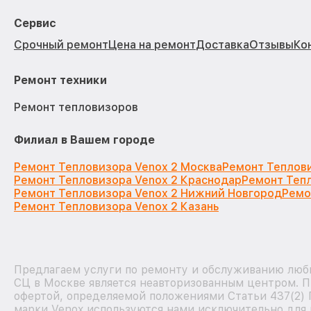
Сервис
Срочный ремонт
Цена на ремонт
Доставка
Отзывы
Ко
Ремонт техники
Ремонт тепловизоров
Филиал в Вашем городе
Ремонт Тепловизора Venox 2 Москва
Ремонт Теплови
Ремонт Тепловизора Venox 2 Краснодар
Ремонт Тепл
Ремонт Тепловизора Venox 2 Нижний Новгород
Ремо
Ремонт Тепловизора Venox 2 Казань
Предлагаем услуги по ремонту и обслуживанию любы
СЦ в Москве является неавторизованным центром. П
офертой, определяемой положениями Статьи 437(2) 
марки Venox используются нами исключительно для 