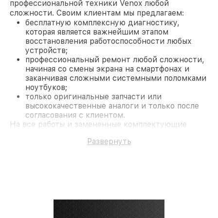
профессиональной техники Venox любой
сложности. Своим клиентам мы предлагаем:
бесплатную комплексную диагностику,
которая является важнейшим этапом
восстановления работоспособности любых
устройств;
профессиональный ремонт любой сложности,
начиная со смены экрана на смартфонах и
заканчивая сложными системными поломками
ноутбуков;
только оригинальные запчасти или
высококачественные аналоги и только после
согласования с клиентом.
На все работы и замененные комплектующие
предоставляется длительная гарантия. В случае
Развернуть
поломки по условиям гарантии, мы бесплатно
исправим ситуацию.
Наши преимущества
Преимуществами нашего сервисного центра
Venox в Москве являются:
лучшие специалисты с многолетним опытом и
безупречной репутацией;
современное оборудование и