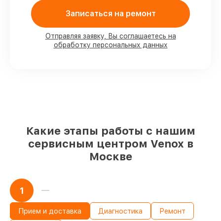
80%
работ выполняем в вашем
Записаться на ремонт
присутствии
90%
запчастей Venox имеются на складе
в Москве, остальные доступны для
Отправляя заявку, Вы соглашаетесь на
срочного заказа
обработку персональных данных
Оригинальные комплектующие Venox
и качественные аналоги
– для разного
бюджета
85%
работ выполняются в тот же день,
при незамедлительном начале работ
Какие этапы работы с нашим
сервисным центром Venox в
Москве
1
Прием и доставка
Диагностика
Ремонт