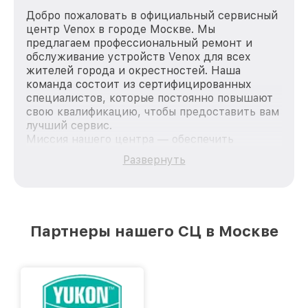
Добро пожаловать в официальный сервисный
центр Venox в городе Москве. Мы
предлагаем профессиональный ремонт и
обслуживание устройств Venox для всех
жителей города и окрестностей. Наша
команда состоит из сертифицированных
специалистов, которые постоянно повышают
свою квалификацию, чтобы предоставить вам
лучший сервис.
Миссия нашего центра — обеспечить
качественный и доступный ремонт для
Развернуть
каждого пользователя продукции Venox, вне
зависимости от сложности поломки. Мы
стремимся к тому, чтобы каждый клиент был
удовлетворен скоростью и качеством
предоставляемых услуг. Наша цель — стать
Партнеры нашего СЦ в Москве
лучшим сервисным центром Venox в городе
Москве, постоянно повышая уровень доверия
и лояльности наших клиентов.