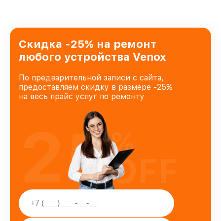
Скидка -25% на ремонт
любого устройства Venox
По предварительной записи с сайта,
предоставляем скидку в размере -25%
на весь прайс услуг по ремонту
25
%
OFF