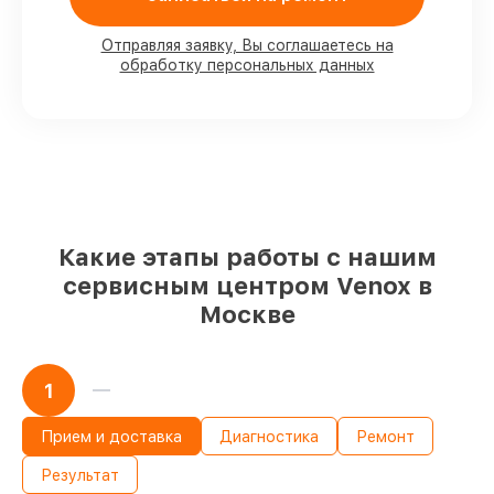
наличии в мастерской или на складе в
Москве, остальные доставляются быстро
Отправляя заявку, Вы соглашаетесь на
Оригинальные комплектующие Venox
обработку персональных данных
и качественные аналоги
– под любые
запросы
85%
ремонтов выполняются в тот же
день, после приёма тепловизора
Какие этапы работы с нашим
сервисным центром Venox в
Москве
1
Прием и доставка
Диагностика
Ремонт
Результат