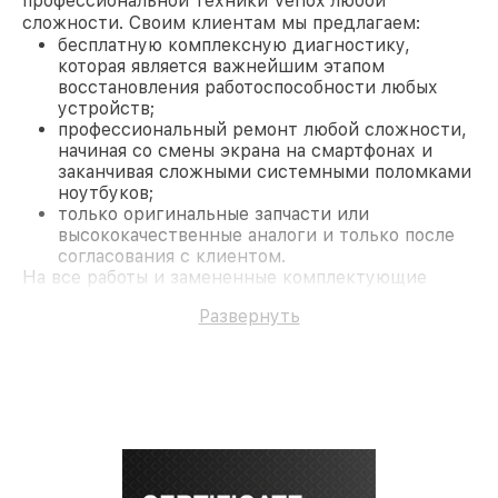
профессиональной техники Venox любой
сложности. Своим клиентам мы предлагаем:
бесплатную комплексную диагностику,
которая является важнейшим этапом
восстановления работоспособности любых
устройств;
профессиональный ремонт любой сложности,
начиная со смены экрана на смартфонах и
заканчивая сложными системными поломками
ноутбуков;
только оригинальные запчасти или
высококачественные аналоги и только после
согласования с клиентом.
На все работы и замененные комплектующие
предоставляется длительная гарантия. В случае
Развернуть
поломки по условиям гарантии, мы бесплатно
исправим ситуацию.
Наши преимущества
Преимуществами нашего сервисного центра
Venox в Москве являются:
лучшие специалисты с многолетним опытом и
безупречной репутацией;
современное оборудование и
лицензированное ПО в ремонтно-