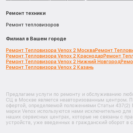
Ремонт техники
Ремонт тепловизоров
Филиал в Вашем городе
Ремонт Тепловизора Venox 2 Москва
Ремонт Теплови
Ремонт Тепловизора Venox 2 Краснодар
Ремонт Тепл
Ремонт Тепловизора Venox 2 Нижний Новгород
Ремо
Ремонт Тепловизора Venox 2 Казань
Предлагаем услуги по ремонту и обслуживанию любы
СЦ в Москве является неавторизованным центром. П
офертой, определяемой положениями Статьи 437(2) 
марки Venox используются нами исключительно для 
наших сервисных центрах, которые не связаны с пр
устройств, уже введенных в гражданский оборот в с