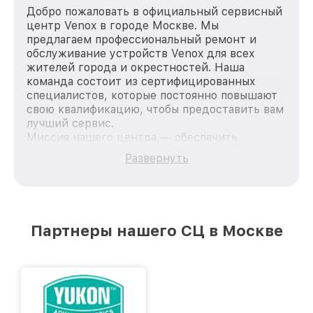
Добро пожаловать в официальный сервисный
центр Venox в городе Москве. Мы
предлагаем профессиональный ремонт и
обслуживание устройств Venox для всех
жителей города и окрестностей. Наша
команда состоит из сертифицированных
специалистов, которые постоянно повышают
свою квалификацию, чтобы предоставить вам
лучший сервис.
Миссия нашего центра — обеспечить
качественный и доступный ремонт для
Развернуть
каждого пользователя продукции Venox, вне
зависимости от сложности поломки. Мы
стремимся к тому, чтобы каждый клиент был
удовлетворен скоростью и качеством
предоставляемых услуг. Наша цель — стать
Партнеры нашего СЦ в Москве
лучшим сервисным центром Venox в городе
Москве, постоянно повышая уровень доверия
и лояльности наших клиентов.