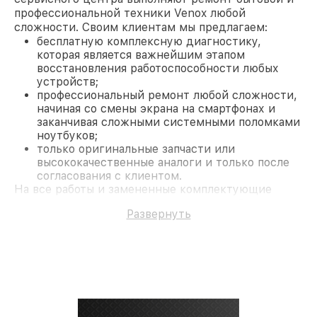
профессиональной техники Venox любой
сложности. Своим клиентам мы предлагаем:
бесплатную комплексную диагностику,
которая является важнейшим этапом
восстановления работоспособности любых
устройств;
профессиональный ремонт любой сложности,
начиная со смены экрана на смартфонах и
заканчивая сложными системными поломками
ноутбуков;
только оригинальные запчасти или
высококачественные аналоги и только после
согласования с клиентом.
На все работы и замененные комплектующие
предоставляется длительная гарантия. В случае
Развернуть
поломки по условиям гарантии, мы бесплатно
исправим ситуацию.
Наши преимущества
Преимуществами нашего сервисного центра
Venox в Москве являются:
лучшие специалисты с многолетним опытом и
безупречной репутацией;
современное оборудование и