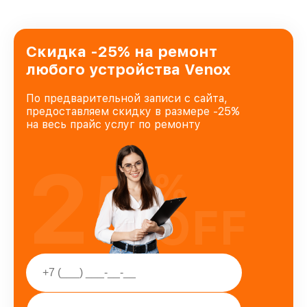
Скидка -25% на ремонт
любого устройства Venox
По предварительной записи с сайта,
предоставляем скидку в размере -25%
на весь прайс услуг по ремонту
25
%
OFF