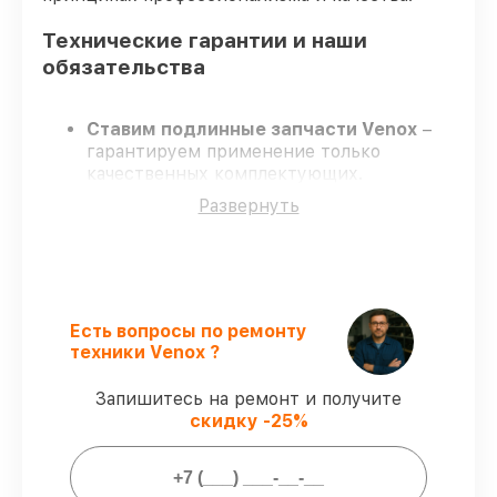
Технические гарантии и наши
обязательства
Ставим подлинные запчасти Venox
–
гарантируем применение только
качественных комплектующих.
Сертифицированные мастера
–
Развернуть
проходят строгий отбор, что
гарантирует качество выполняемых
работ.
Всегда выполняем ремонт вовремя
–
ремонт тепловизора Venox 3 без
задержек.
Есть вопросы по ремонту
Официальная гарантия
– все все виды
техники Venox ?
ремонта защищены официальной
гарантией Venox.
Запишитесь на ремонт и получите
скидку -25%
Мы гарантируем: