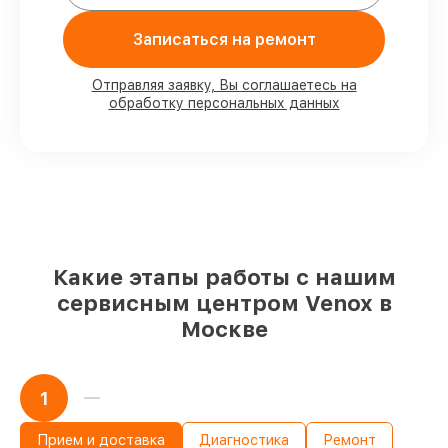
80%
заказов выполняем в присутствии
Записаться на ремонт
клиента
90%
деталей Venox готовы к установке в
Москве, остальные доступны для
Отправляя заявку, Вы соглашаетесь на
срочного заказа
обработку персональных данных
Оригинальные комплектующие Venox
и качественные аналоги
– для разного
бюджета
85%
работ исполняются за 1–2 часа, при
незамедлительном начале работ
Какие этапы работы с нашим
сервисным центром Venox в
Москве
1
Прием и доставка
Диагностика
Ремонт