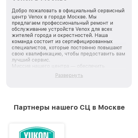
Добро пожаловать в официальный сервисный
центр Venox в городе Москве. Мы
предлагаем профессиональный ремонт и
обслуживание устройств Venox для всех
жителей города и окрестностей. Наша
команда состоит из сертифицированных
специалистов, которые постоянно повышают
свою квалификацию, чтобы предоставить вам
лучший сервис.
Миссия нашего центра — обеспечить
качественный и доступный ремонт для
Развернуть
каждого пользователя продукции Venox, вне
зависимости от сложности поломки. Мы
стремимся к тому, чтобы каждый клиент был
удовлетворен скоростью и качеством
предоставляемых услуг. Наша цель — стать
Партнеры нашего СЦ в Москве
лучшим сервисным центром Venox в городе
Москве, постоянно повышая уровень доверия
и лояльности наших клиентов.