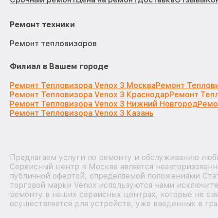
Ремонт техники
Ремонт тепловизоров
Филиал в Вашем городе
Ремонт Тепловизора Venox 3 Москва
Ремонт Теплови
Ремонт Тепловизора Venox 3 Краснодар
Ремонт Тепл
Ремонт Тепловизора Venox 3 Нижний Новгород
Ремо
Ремонт Тепловизора Venox 3 Казань
Предлагаем услуги по ремонту и обслуживанию любы
Сервисный центр в Москве является неавторизованн
публичной офертой, определяемой положениями Стат
торговой марки Venox используются нами исключите
ремонту в наших сервисных центрах, которые не св
осуществляется для устройств, уже введенных в гра