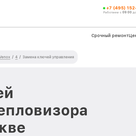
+7 (495) 152
Работаем с
09:00
д
Срочный ремонт
Це
Venox
4
/
/
Замена ключей управления
ей
епловизора
скве