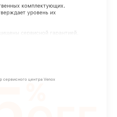
твенных комплектующих.
тверждает уровень их
щищены сервисной гарантией.
быстро
5
совых возможностей
 сервисного центра Venox
%