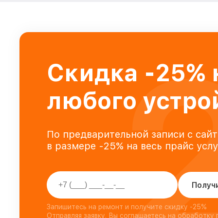
Скидка -25% 
любого устро
По предварительной записи с сайт
в размере -25% на весь прайс усл
Получ
Запишитесь на ремонт и получите скидку -25%
Отправляя заявку, Вы соглашаетесь на обработку