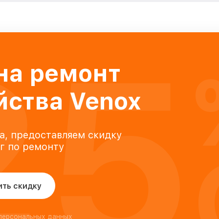
25
на ремонт
йства Venox
а, предоставляем скидку
уг по ремонту
ить скидку
 персональных данных