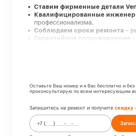
Ставим фирменные детали Ve
Квалифицированные инжене
профессионализма.
Соблюдаем сроки ремонта
– р
Гарантийное сопровождение
–
Мы гарантируем:
80%
работ проводим с возможно
90%
запчастей Venox имеются на
Оставьте Ваш номер и я Вас бесплатно и без
проконсультирую по всем интересующим в
Подлинные запчасти Venox и 
85%
работ занимают до 2 часов,
Запишитесь на ремонт и получите
скидку 
Запис