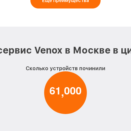
Еще преимущества
сервис Venox в Москве в ц
Сколько устройств починили
6
1
0
0
0
,