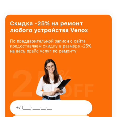
Скидка -25% на ремонт
любого устройства Venox
По предварительной записи с сайта,
предоставляем скидку в размере -25%
на весь прайс услуг по ремонту
25
%
OFF