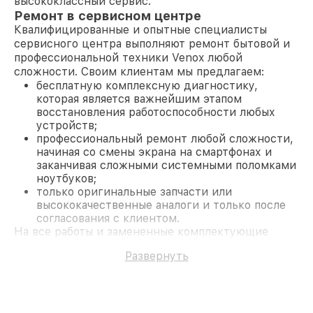
высококлассный сервис.
Ремонт в сервисном центре
Квалифицированные и опытные специалисты
сервисного центра выполняют ремонт бытовой и
профессиональной техники Venox любой
сложности. Своим клиентам мы предлагаем:
бесплатную комплексную диагностику,
которая является важнейшим этапом
восстановления работоспособности любых
устройств;
профессиональный ремонт любой сложности,
начиная со смены экрана на смартфонах и
заканчивая сложными системными поломками
ноутбуков;
только оригинальные запчасти или
высококачественные аналоги и только после
согласования с клиентом.
На все работы и замененные комплектующие
предоставляется длительная гарантия. В случае
Развернуть
поломки по условиям гарантии, мы бесплатно
исправим ситуацию.
Наши преимущества
Преимуществами нашего сервисного центра