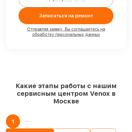
личного присутствия владельца
90%
запчастей Venox есть в наличии в
мастерской или на складе в Москве,
Записаться на ремонт
остальные поступают оперативно
Подлинные запчасти Venox и
Отправляя заявку, Вы соглашаетесь на
надёжные аналоги
– под любые запросы
обработку персональных данных
85%
починок выполняются в тот же день,
если мастер приступает к ремонту сразу
Какие этапы работы с нашим
сервисным центром Venox в
Москве
1