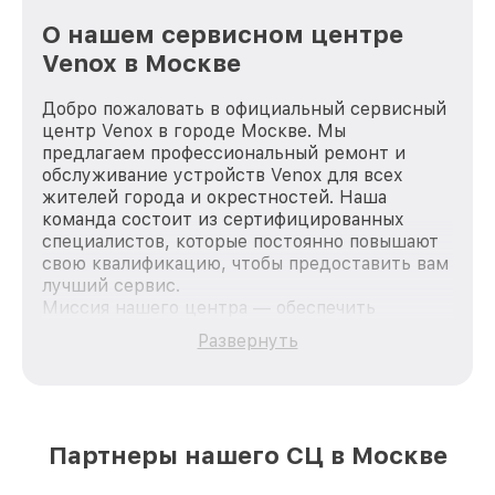
О нашем сервисном центре
Venox в Москве
Добро пожаловать в официальный сервисный
центр Venox в городе Москве. Мы
предлагаем профессиональный ремонт и
обслуживание устройств Venox для всех
жителей города и окрестностей. Наша
команда состоит из сертифицированных
специалистов, которые постоянно повышают
свою квалификацию, чтобы предоставить вам
лучший сервис.
Миссия нашего центра — обеспечить
качественный и доступный ремонт для
Развернуть
каждого пользователя продукции Venox, вне
зависимости от сложности поломки. Мы
стремимся к тому, чтобы каждый клиент был
удовлетворен скоростью и качеством
предоставляемых услуг. Наша цель — стать
Партнеры нашего СЦ в Москве
лучшим сервисным центром Venox в городе
Москве, постоянно повышая уровень доверия