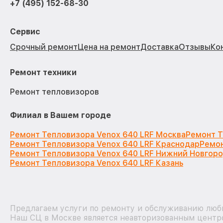
+7 (495) 152-68-30
Сервис
Срочный ремонт
Цена на ремонт
Доставка
Отзывы
Ко
Ремонт техники
Ремонт тепловизоров
Филиал в Вашем городе
Ремонт Тепловизора Venox 640 LRF Москва
Ремонт Т
Ремонт Тепловизора Venox 640 LRF Краснодар
Ремон
Ремонт Тепловизора Venox 640 LRF Нижний Новгор
Ремонт Тепловизора Venox 640 LRF Казань
Предлагаем услуги по ремонту и обслуживанию любы
Наш СЦ в Москве является неавторизованным центро