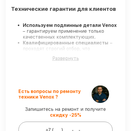
Технические гарантии для клиентов
Используем подлинные детали Venox
– гарантируем применение только
качественных комплектующих.
Квалифицированные специалисты
–
проходят строгий отбор, что
подтверждает уровень их
Развернуть
профессионализма.
Соблюдаем сроки ремонта
– ремонт
тепловизора Venox 640 LRF строго по
договоренности.
Официальная гарантия
– все все виды
ремонта защищены гарантийной
Есть вопросы по ремонту
поддержкой до 3 лет.
техники Venox ?
Запишитесь на ремонт и получите
Мы гарантируем:
скидку -25%
80%
заказов проводим с возможностью