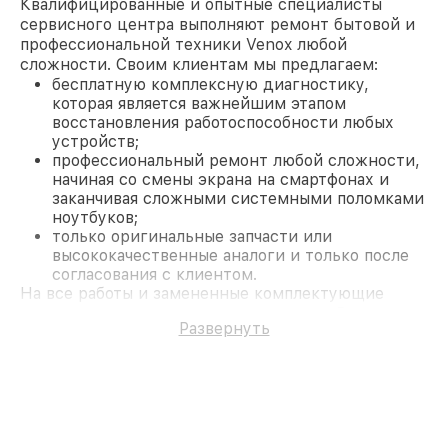
Квалифицированные и опытные специалисты
сервисного центра выполняют ремонт бытовой и
профессиональной техники Venox любой
сложности. Своим клиентам мы предлагаем:
бесплатную комплексную диагностику,
которая является важнейшим этапом
восстановления работоспособности любых
устройств;
профессиональный ремонт любой сложности,
начиная со смены экрана на смартфонах и
заканчивая сложными системными поломками
ноутбуков;
только оригинальные запчасти или
высококачественные аналоги и только после
согласования с клиентом.
На все работы и замененные комплектующие
предоставляется длительная гарантия. В случае
Развернуть
поломки по условиям гарантии, мы бесплатно
исправим ситуацию.
Наши преимущества
Преимуществами нашего сервисного центра
Venox в Москве являются:
лучшие специалисты с многолетним опытом и