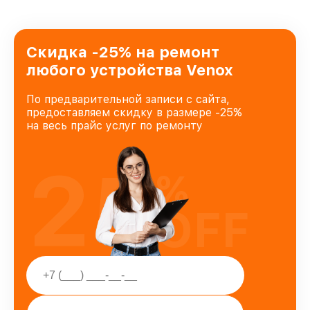
Скидка -25% на ремонт
любого устройства Venox
По предварительной записи с сайта,
предоставляем скидку в размере -25%
на весь прайс услуг по ремонту
25
%
OFF