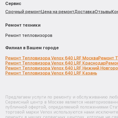
Сервис
Срочный ремонт
Цена на ремонт
Доставка
Отзывы
Ко
Ремонт техники
Ремонт тепловизоров
Филиал в Вашем городе
Ремонт Тепловизора Venox 640 LRF Москва
Ремонт Т
Ремонт Тепловизора Venox 640 LRF Краснодар
Ремон
Ремонт Тепловизора Venox 640 LRF Нижний Новгор
Ремонт Тепловизора Venox 640 LRF Казань
Предлагаем услуги по ремонту и обслуживанию любы
Сервисный центр в Москве является неавторизованн
публичной офертой, определяемой положениями Стат
торговой марки Venox используются нами исключите
ремонту в наших сервисных центрах, которые не св