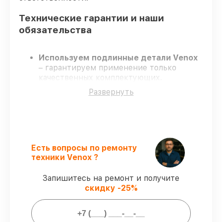
Технические гарантии и наши
обязательства
Используем подлинные детали Venox
– гарантируем применение только
качественных комплектующих.
Опытные специалисты
– проходят
Развернуть
постоянное обучение, что обеспечивает
надёжную работу устройства после
ремонта.
Соблюдаем сроки ремонта
– ремонт
тепловизора Venox 640 LRF в
оговоренные сроки.
Есть вопросы по ремонту
Гарантийное сопровождение
– все все
техники Venox ?
виды ремонта защищены сервисной
гарантией.
Запишитесь на ремонт и получите
скидку -25%
Мы гарантируем: