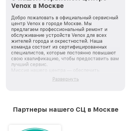
Venox в Москве
Добро пожаловать в официальный сервисный
центр Venox в городе Москве. Мы
предлагаем профессиональный ремонт и
обслуживание устройств Venox для всех
жителей города и окрестностей. Наша
команда состоит из сертифицированных
специалистов, которые постоянно повышают
свою квалификацию, чтобы предоставить вам
лучший сервис.
Миссия нашего центра — обеспечить
качественный и доступный ремонт для
Развернуть
каждого пользователя продукции Venox, вне
зависимости от сложности поломки. Мы
стремимся к тому, чтобы каждый клиент был
удовлетворен скоростью и качеством
предоставляемых услуг. Наша цель — стать
Партнеры нашего СЦ в Москве
лучшим сервисным центром Venox в городе
Москве, постоянно повышая уровень доверия
и лояльности наших клиентов.