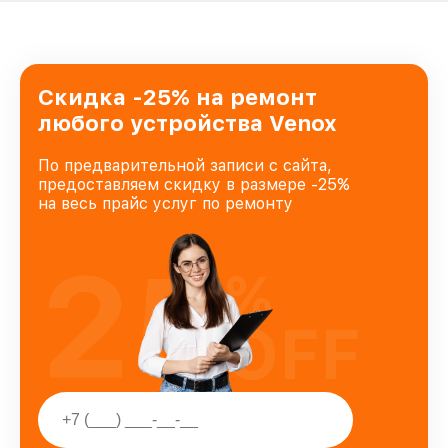
Скидка -25% на ремонт
любого устройства Venox
По предварительной записи с сайта,
предоставляем скидку в размере -25%
на весь прайс услуг по ремонту
25
%
OFF