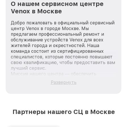
О нашем сервисном центре
Venox в Москве
Добро пожаловать в официальный сервисный
центр Venox в городе Москве. Мы
предлагаем профессиональный ремонт и
обслуживание устройств Venox для всех
жителей города и окрестностей. Наша
команда состоит из сертифицированных
специалистов, которые постоянно повышают
свою квалификацию, чтобы предоставить вам
лучший сервис.
Миссия нашего центра — обеспечить
качественный и доступный ремонт для
Развернуть
каждого пользователя продукции Venox, вне
зависимости от сложности поломки. Мы
стремимся к тому, чтобы каждый клиент был
удовлетворен скоростью и качеством
предоставляемых услуг. Наша цель — стать
Партнеры нашего СЦ в Москве
лучшим сервисным центром Venox в городе
Москве, постоянно повышая уровень доверия
и лояльности наших клиентов.