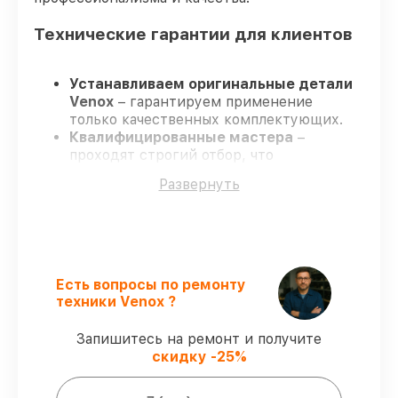
Технические гарантии для клиентов
Устанавливаем оригинальные детали
Venox
– гарантируем применение
только качественных комплектующих.
Квалифицированные мастера
–
проходят строгий отбор, что
гарантирует качество выполняемых
Развернуть
работ.
Всегда выполняем ремонт вовремя
–
ремонт тепловизора Venox LRF в
оговоренные сроки.
Гарантийное сопровождение
– все
ремонтные услуги и комплектующие
Есть вопросы по ремонту
защищены официальной гарантией
техники Venox ?
Venox.
Запишитесь на ремонт и получите
скидку -25%
Мы гарантируем: