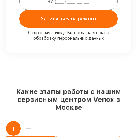
80%
работ закрываем с возможностью
личного присутствия владельца
90%
деталей Venox имеются на складе в
Записаться на ремонт
Москве, остальные поступают
оперативно
Отправляя заявку, Вы соглашаетесь на
Фирменные детали Venox и
обработку персональных данных
проверенные реплики
– для разного
бюджета
85%
ремонтов выполняются в тот же
день, после приёма тепловизора
Какие этапы работы с нашим
сервисным центром Venox в
Москве
1