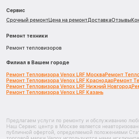
Сервис
Срочный ремонт
Цена на ремонт
Доставка
Отзывы
Ко
Ремонт техники
Ремонт тепловизоров
Филиал в Вашем городе
Ремонт Тепловизора Venox LRF Москва
Ремонт Тепло
Ремонт Тепловизора Venox LRF Краснодар
Ремонт Те
Ремонт Тепловизора Venox LRF Нижний Новгород
Ре
Ремонт Тепловизора Venox LRF Казань
Предлагаем услуги по ремонту и обслуживанию любы
Наш Сервис центр в Москве является неавторизован
публичной офертой, определяемой положениями Стат
торговой марки Venox используются нами исключите