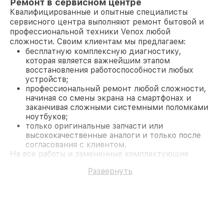
Ремонт в сервисном центре
Квалифицированные и опытные специалисты
сервисного центра выполняют ремонт бытовой и
профессиональной техники Venox любой
сложности. Своим клиентам мы предлагаем:
бесплатную комплексную диагностику,
которая является важнейшим этапом
восстановления работоспособности любых
устройств;
профессиональный ремонт любой сложности,
начиная со смены экрана на смартфонах и
заканчивая сложными системными поломками
ноутбуков;
только оригинальные запчасти или
высококачественные аналоги и только после
согласования с клиентом.
На все работы и замененные комплектующие
предоставляется длительная гарантия. В случае
Развернуть
поломки по условиям гарантии, мы бесплатно
исправим ситуацию.
Наши преимущества
Преимуществами нашего сервисного центра
Venox в Москве являются: