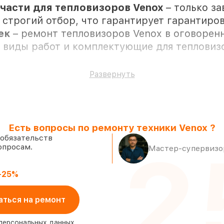
части для тепловизоров Venox
– только з
 строгий отбор, что гарантирует гарантиро
жек
– ремонт тепловизоров Venox в оговорен
е виды работ и комплектующие для тепловиз
Развернуть
няются с возможностью присутствия владел
Есть вопросы по ремонту техники Venox ?
новке в наших мастерских в Москве, осталь
 обязательств
2
опросам.
адёжные реплики
– только вы выбираете, ка
Мастер-супервизор
од любые запросы
 в течение пары часов, если мастер начинае
-25%
аться на ремонт
 персональных данных