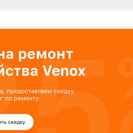
25
на ремонт
йства Venox
а, предоставляем скидку
уг по ремонту
ить скидку