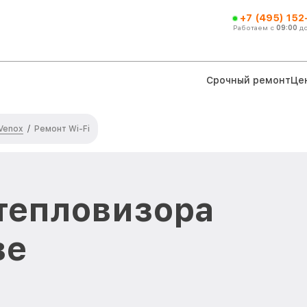
+7 (495) 152
Работаем с
09:00
д
Срочный ремонт
Це
Venox
/
Ремонт Wi-Fi
 тепловизора
ве