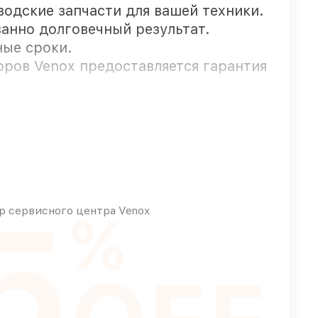
аводские запчасти для вашей техники.
ванно долговечный результат.
ные сроки.
оров Venox предоставляется гарантия
ьца
ные доступны для срочного заказа
5
кие детали использовать, а мы
 сервисного центра Venox
%
т работу сразу