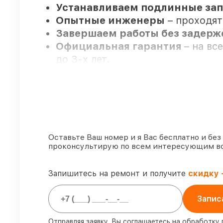
Устанавливаем подлинные зап
Опытные инженеры
– проходят
Завершаем работы без задер
Официальная гарантия
– на вс
до 3-х лет.
Мы гарантируем:
80%
ремонтов по ремонту испол
90%
деталей Venox готовы к уста
Оставьте Ваш номер и я Вас бесплатно и без
проконсультирую по всем интересующим в
Фирменные детали Venox и н
готовы рассмотреть варианты п
85%
ремонтов Venox выполняются
Запишитесь на ремонт и получите
скидку 
Запис
Отправляя заявку, Вы соглашаетесь на обработку