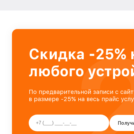
Скидка -25% 
любого устро
По предварительной записи с сайт
в размере -25% на весь прайс усл
Получ